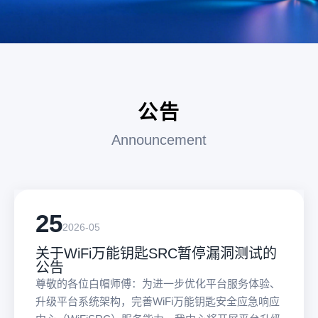
公告
Announcement
25
2026-05
关于WiFi万能钥匙SRC暂停漏洞测试的
公告
尊敬的各位白帽师傅：为进一步优化平台服务体验、
升级平台系统架构，完善WiFi万能钥匙安全应急响应