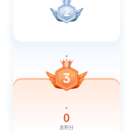
-
0
总积分
-
0
总积分