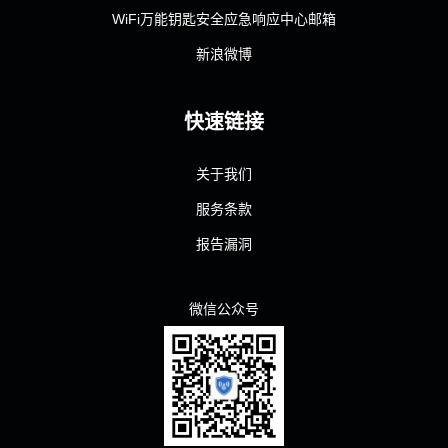
WiFi万能钥匙安全应急响应中心邮箱
新浪微博
快速链接
关于我们
服务条款
报告漏洞
微信公众号