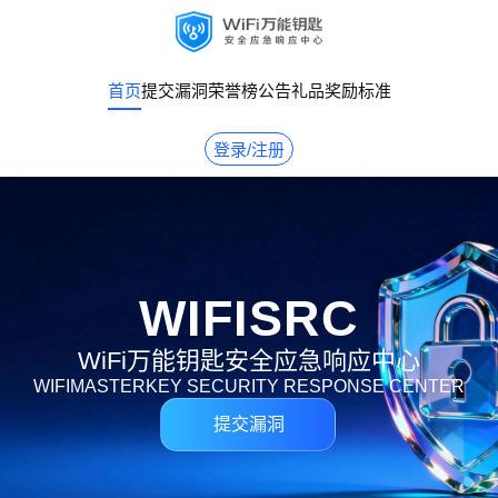
首页
提交漏洞
荣誉榜
公告
礼品
奖励标准
登录/注册
WIFISRC
WiFi
万能钥匙安全应急响应中心
WIFIMASTERKEY SECURITY RESPONSE CENTER
提交漏洞