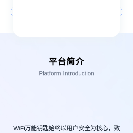
查看完整荣誉榜
平台简介
Platform Introduction
WiFi万能钥匙始终以用户安全为核心，致